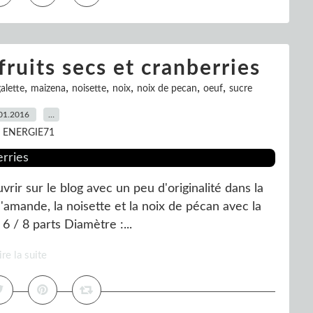
fruits secs et cranberries
,
,
,
,
,
,
alette
maizena
noisette
noix
noix de pecan
oeuf
sucre
01.2016
…
r ENERGIE71
ir sur le blog avec un peu d'originalité dans la
l'amande, la noisette et la noix de pécan avec la
6 / 8 parts Diamètre :...
ire la suite