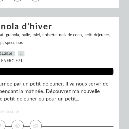
nola d'hiver
,
,
,
,
,
,
,
at
granola
huile
miel
noisette
noix de coco
petit dejeuner
,
op
speculoos
01.2016
…
r ENERGIE71
urnée par un petit-déjeuner. Il va nous servir de
e pendant la matinée. Découvrez ma nouvelle
e petit-déjeuner ou pour un petit...
ire la suite