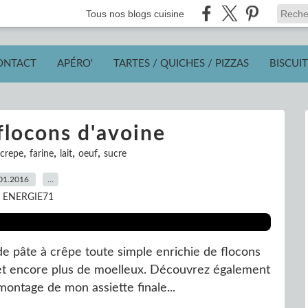
Tous nos blogs cuisine
ONTACT
APÉRO'
TARTES / QUICHES / PIZZAS
BISCUIT
flocons d'avoine
,
,
,
,
crepe
farine
lait
oeuf
sucre
01.2016
…
r ENERGIE71
e pâte à crêpe toute simple enrichie de flocons
té et encore plus de moelleux. Découvrez également
montage de mon assiette finale...