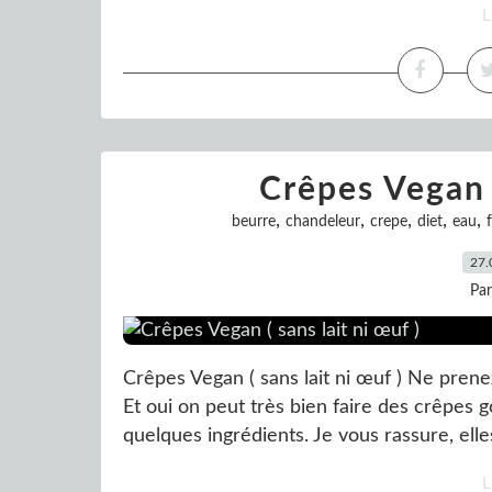
L
Crêpes Vegan (
,
,
,
,
,
beurre
chandeleur
crepe
diet
eau
27.
Pa
Crêpes Vegan ( sans lait ni œuf ) Ne pren
Et oui on peut très bien faire des crêpes 
quelques ingrédients. Je vous rassure, ell
L