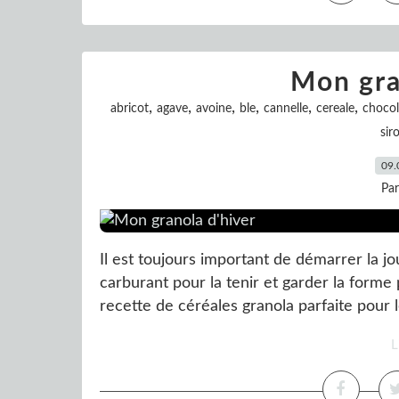
Mon gra
,
,
,
,
,
,
abricot
agave
avoine
ble
cannelle
cereale
chocol
sir
09.
Pa
Il est toujours important de démarrer la jo
carburant pour la tenir et garder la form
recette de céréales granola parfaite pour l
L