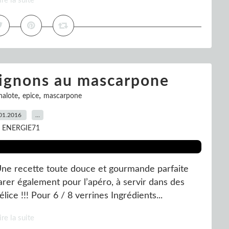
ire la suite
ignons au mascarpone
,
,
halote
epice
mascarpone
01.2016
…
r ENERGIE71
e recette toute douce et gourmande parfaite
arer également pour l’apéro, à servir dans des
ce !!! Pour 6 / 8 verrines Ingrédients...
ire la suite