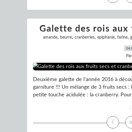
Galette des rois aux 
,
,
,
,
,
amande
beurre
cranberries
epiphanie
farine
g
04.
Pa
Deuxième galette de l'année 2016 à découvr
garniture !!! Un mélange de 3 fruits secs : 
petite touche acidulée : la cranberry. Pour 
L