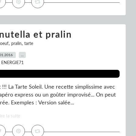
 nutella et pralin
,
,
oeuf
pralin
tarte
01.2016
…
r ENERGIE71
!! La Tarte Soleil. Une recette simplissime avec
apéro express ou un goûter improvisé... On peut
rée. Exemples : Version salée...
ire la suite