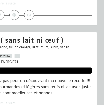
ire la suite
 sans lait ni œuf )
,
,
,
,
,
farine
fleur d'oranger
light
rhum
sucre
vanille
01.2016
…
r ENERGIE71
ez pas peur en découvrant ma nouvelle recette !!!
gourmandes et légères sans œufs ni lait avec juste
es sont moelleuses et bonnes...
ire la suite