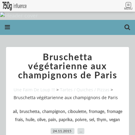
MENU
Bruschetta
végétarienne aux
champignons de Paris
Une Faim De Loup !!!
>
Tartes / Quiches / Pizzas
>
Bruschetta végétarienne aux champignons de Paris
,
,
,
,
,
ail
bruschetta
champignon
ciboulette
fromage
fromage
,
,
,
,
,
,
,
,
frais
huile
olive
pain
paprika
poivre
sel
thym
vegan
24.11.2015
…