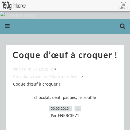
MENU
Coque d’œuf à croquer !
Une Faim De Loup !!!
>
Chocolats maison / Gourmandises
>
Coque d’œuf à croquer !
,
,
,
chocolat
oeuf
pâques
riz soufflé
30.03.2013
…
Par ENERGIE71