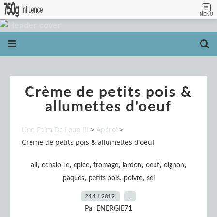
MENU
Crème de petits pois &
allumettes d'oeuf
Une Faim De Loup !!!
>
Apéro'
>
Crème de petits pois & allumettes d'oeuf
,
,
,
,
,
,
,
ail
echalotte
epice
fromage
lardon
oeuf
oignon
,
,
,
pâques
petits pois
poivre
sel
24.11.2012
…
Par ENERGIE71