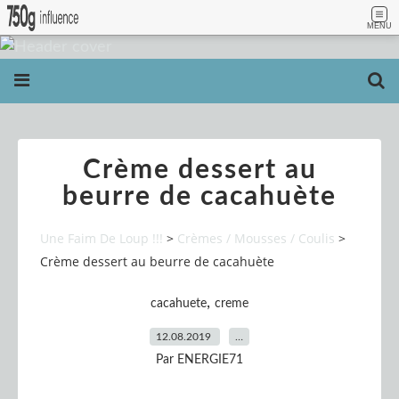
MENU
Crème dessert au
beurre de cacahuète
Une Faim De Loup !!!
>
Crèmes / Mousses / Coulis
>
Crème dessert au beurre de cacahuète
,
cacahuete
creme
12.08.2019
…
Par ENERGIE71