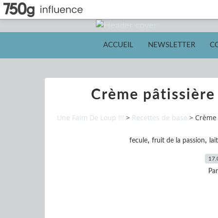
ACCUEIL
NEWSLETTER
C
Crème pâtissière 
Une Faim De Loup !!!
>
Recettes de base
>
Crème p
,
,
fecule
fruit de la passion
lait
17.
Pa