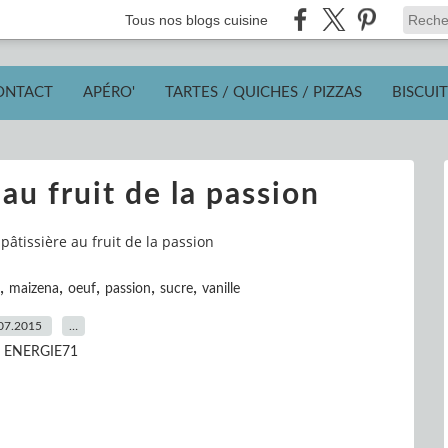
Tous nos blogs cuisine
ONTACT
APÉRO'
TARTES / QUICHES / PIZZAS
BISCUIT
au fruit de la passion
âtissière au fruit de la passion
,
,
,
,
,
maizena
oeuf
passion
sucre
vanille
07.2015
…
r ENERGIE71