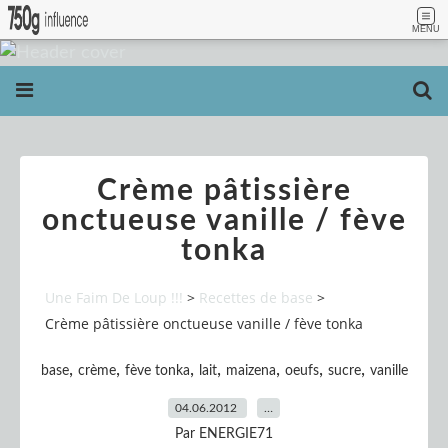
MENU
Crème pâtissière
onctueuse vanille / fève
tonka
Une Faim De Loup !!!
>
Recettes de base
>
Crème pâtissière onctueuse vanille / fève tonka
,
,
,
,
,
,
,
base
crème
fève tonka
lait
maizena
oeufs
sucre
vanille
04.06.2012
…
Par ENERGIE71