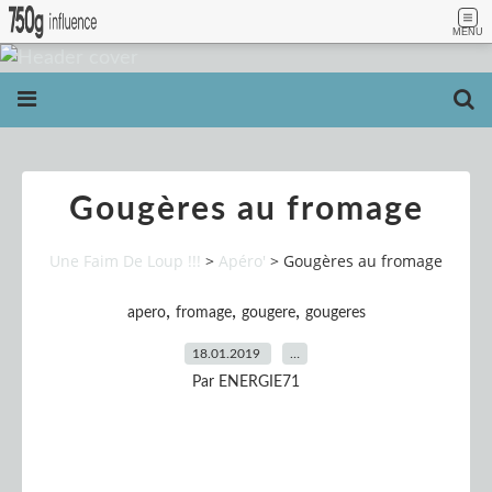
MENU
Gougères au fromage
Une Faim De Loup !!!
>
Apéro'
>
Gougères au fromage
,
,
,
apero
fromage
gougere
gougeres
18.01.2019
…
Par ENERGIE71