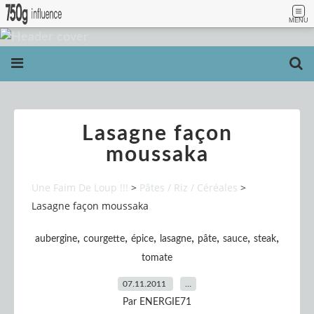
MENU
Lasagne façon
moussaka
Une Faim De Loup !!!
>
Pâtes / Riz / Céréales
>
Lasagne façon moussaka
,
,
,
,
,
,
,
aubergine
courgette
épice
lasagne
pâte
sauce
steak
tomate
07.11.2011
…
Par ENERGIE71