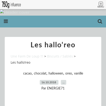
MENU
Les hallo’reo
Une Faim De Loup !!!
>
Biscuits / Sablés
>
Les hallo’reo
,
,
,
,
cacao
chocolat
halloween
oreo
vanille
16.10.2018
…
Par ENERGIE71