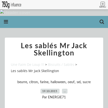
MENU
Les sablés Mr Jack
Skellington
Une Faim De Loup !!!
>
Biscuits / Sablés
>
Les sablés Mr Jack Skellington
,
,
,
,
,
,
beurre
citron
farine
halloween
oeuf
sel
sucre
19.10.2015
…
Par ENERGIE71