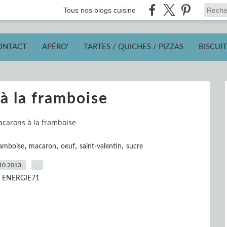
Tous nos blogs cuisine
ONTACT
APÉRO'
TARTES / QUICHES / PIZZAS
BISCUIT
à la framboise
carons à la framboise
,
,
,
,
ramboise
macaron
oeuf
saint-valentin
sucre
10.2013
…
r ENERGIE71