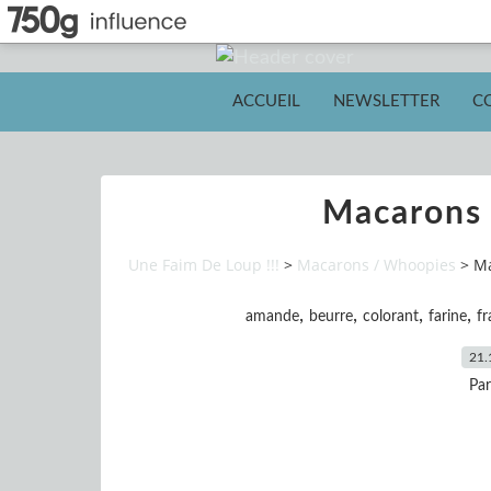
ACCUEIL
NEWSLETTER
C
Macarons 
Une Faim De Loup !!!
>
Macarons / Whoopies
>
Ma
,
,
,
,
amande
beurre
colorant
farine
f
21.
Pa