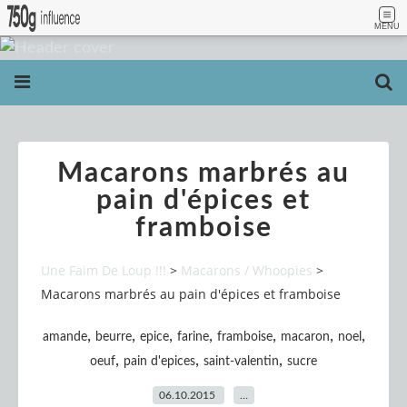
MENU
Macarons marbrés au
pain d'épices et
framboise
Une Faim De Loup !!!
>
Macarons / Whoopies
>
Macarons marbrés au pain d'épices et framboise
,
,
,
,
,
,
,
amande
beurre
epice
farine
framboise
macaron
noel
,
,
,
oeuf
pain d'epices
saint-valentin
sucre
06.10.2015
…