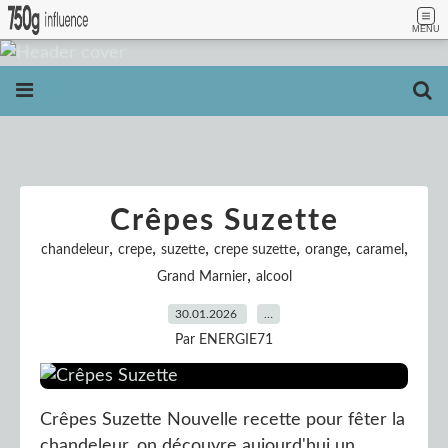
MENU
Crêpes Suzette
,
,
,
,
,
,
chandeleur
crepe
suzette
crepe suzette
orange
caramel
,
Grand Marnier
alcool
30.01.2026
…
Par ENERGIE71
Crêpes Suzette Nouvelle recette pour fêter la
chandeleur, on découvre aujourd'hui un