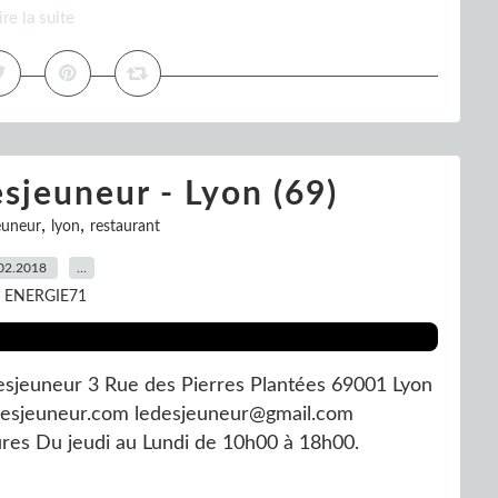
ire la suite
Desjeuneur - Lyon (69)
,
,
euneur
lyon
restaurant
02.2018
…
r ENERGIE71
 Desjeuneur 3 Rue des Pierres Plantées 69001 Lyon
desjeuneur.com ledesjeuneur@gmail.com
res Du jeudi au Lundi de 10h00 à 18h00.