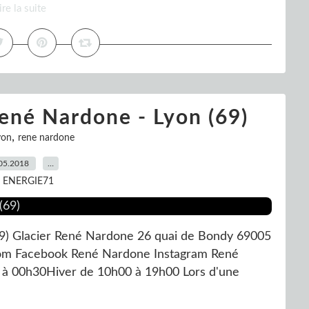
ire la suite
 René Nardone - Lyon (69)
,
yon
rene nardone
05.2018
…
r ENERGIE71
(69) Glacier René Nardone 26 quai de Bondy 69005
.com Facebook René Nardone Instagram René
 à 00h30Hiver de 10h00 à 19h00 Lors d'une