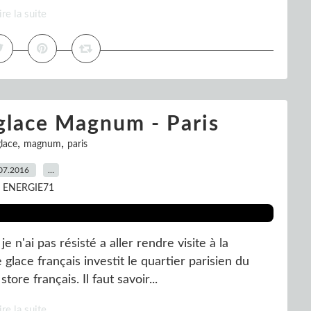
ire la suite
à glace Magnum - Paris
,
,
glace
magnum
paris
07.2016
…
r ENERGIE71
je n'ai pas résisté a aller rendre visite à la
ace français investit le quartier parisien du
ore français. Il faut savoir...
ire la suite