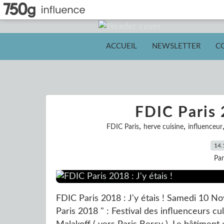
ACCUEIL
NEWSLETTER
C
FDIC Paris 2
,
,
FDIC Paris
herve cuisine
influenceur
14.
Pa
FDIC Paris 2018 : J'y étais ! Samedi 10 Nove
Paris 2018 " : Festival des influenceurs cul