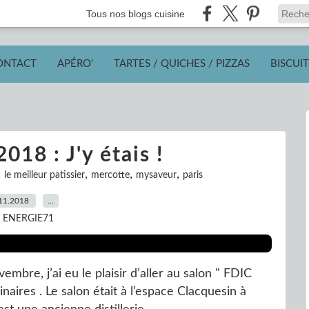
Tous nos blogs cuisine
ONTACT
APÉRO'
TARTES / QUICHES / PIZZAS
BISCUIT
018 : J'y étais !
,
,
,
,
le meilleur patissier
mercotte
mysaveur
paris
11.2018
…
r ENERGIE71
mbre, j’ai eu le plaisir d’aller au salon " FDIC
inaires . Le salon était à l’espace Clacquesin à