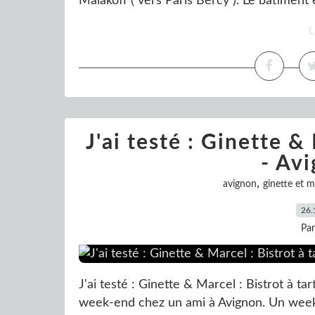
Malakoff ( vers Paris Bercy ). Le bâtiment e
L
J'ai testé : Ginette &
- Avi
,
avignon
ginette et m
26.
Pa
J'ai testé : Ginette & Marcel : Bistrot à ta
week-end chez un ami à Avignon. Un week-