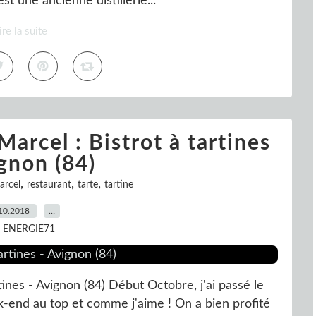
st une ancienne distillerie...
ire la suite
 Marcel : Bistrot à tartines
gnon (84)
,
,
,
arcel
restaurant
tarte
tartine
10.2018
…
r ENERGIE71
rtines - Avignon (84) Début Octobre, j'ai passé le
end au top et comme j'aime ! On a bien profité