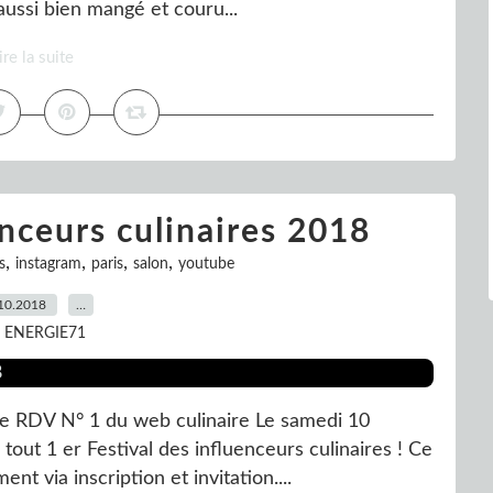
 aussi bien mangé et couru...
ire la suite
enceurs culinaires 2018
,
,
,
,
s
instagram
paris
salon
youtube
10.2018
…
r ENERGIE71
 Le RDV N° 1 du web culinaire Le samedi 10
out 1 er Festival des influenceurs culinaires ! Ce
t via inscription et invitation....