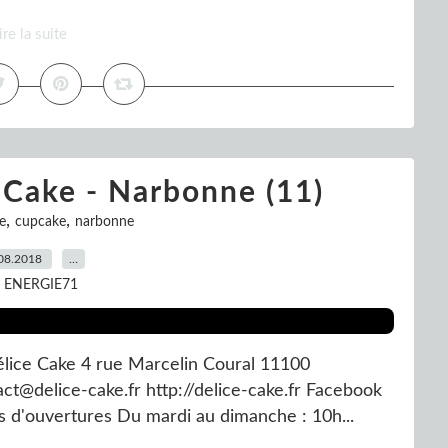
ire la suite
e Cake - Narbonne (11)
,
,
e
cupcake
narbonne
08.2018
…
r ENERGIE71
Délice Cake 4 rue Marcelin Coural 11100
ct@delice-cake.fr http://delice-cake.fr Facebook
 d'ouvertures Du mardi au dimanche : 10h...