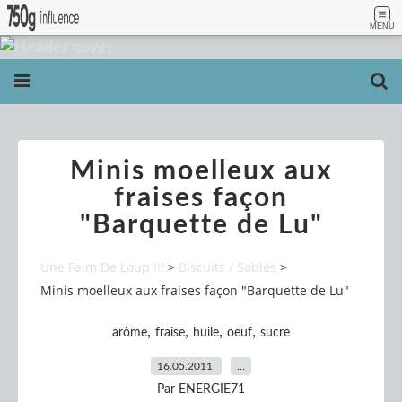
MENU
Minis moelleux aux
fraises façon
"Barquette de Lu"
Une Faim De Loup !!!
>
Biscuits / Sablés
>
Minis moelleux aux fraises façon "Barquette de Lu"
,
,
,
,
arôme
fraise
huile
oeuf
sucre
16.05.2011
…
Par ENERGIE71