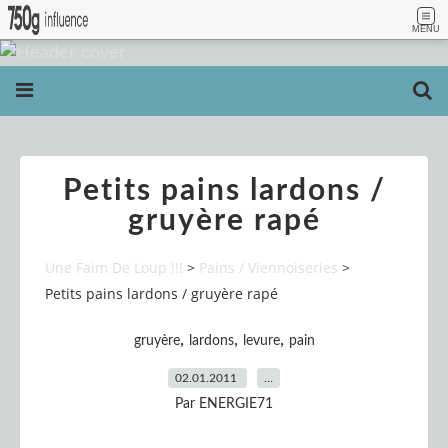
MENU
Petits pains lardons /
gruyère rapé
Une Faim De Loup !!!
>
Pains / Viennoiseries
>
Petits pains lardons / gruyère rapé
,
,
,
gruyère
lardons
levure
pain
02.01.2011
…
Par ENERGIE71