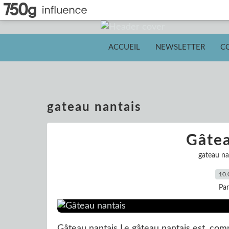
ACCUEIL
NEWSLETTER
C
gateau nantais
Gâtea
gateau na
10.
Pa
Gâteau nantais Le gâteau nantais est, comm