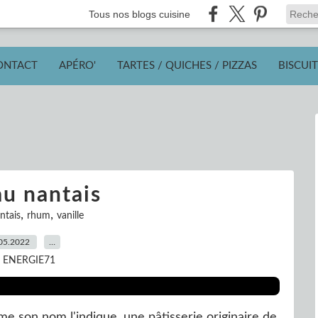
Tous nos blogs cuisine
ONTACT
APÉRO'
TARTES / QUICHES / PIZZAS
BISCUIT
u nantais
,
,
ntais
rhum
vanille
05.2022
…
r ENERGIE71
e son nom l'indique, une pâtisserie originaire de