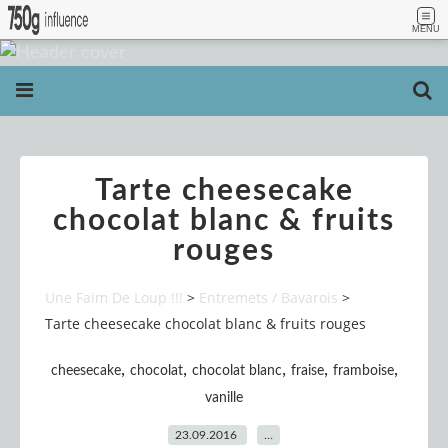
MENU
Tarte cheesecake
chocolat blanc & fruits
rouges
Une Faim De Loup !!!
>
Entremets / Bavarois
>
Tarte cheesecake chocolat blanc & fruits rouges
,
,
,
,
,
cheesecake
chocolat
chocolat blanc
fraise
framboise
vanille
23.09.2016
…