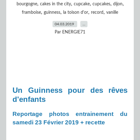
,
,
,
,
,
bourgogne
cakes in the city
cupcake
cupcakes
dijon
,
,
,
,
framboise
guinness
la toison d'or
record
vanille
04.03.2019
…
Par ENERGIE71
Un Guinness pour des rêves
d'enfants
Reportage photos entrainement du
samedi 23 Février 2019 + recette