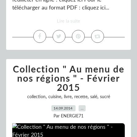
feuilleter en ligne : cliquez ici Pour le
télécharger au format PDF : cliquez ici...
Lire la suite
Collection " Au menu de
nos régions " - Février
2015
,
,
,
,
,
collection
cuisine
livre
recette
salé
sucré
14.09.2014
…
Par ENERGIE71