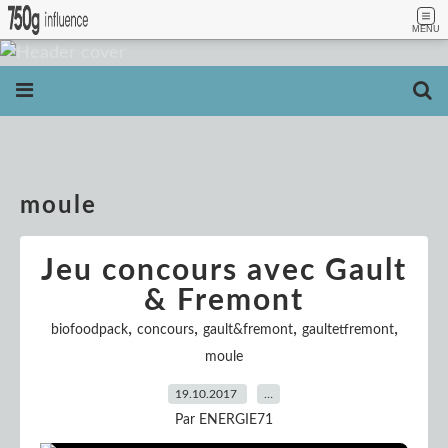
MENU
moule
Jeu concours avec Gault
& Fremont
,
,
,
,
biofoodpack
concours
gault&fremont
gaultetfremont
moule
19.10.2017
…
Par ENERGIE71