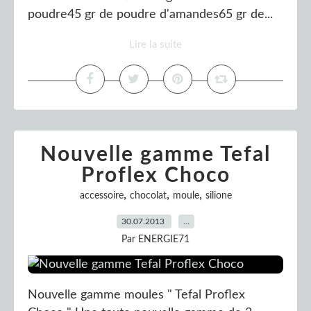
poudre45 gr de poudre d'amandes65 gr de...
Lire la suite
Nouvelle gamme Tefal
Proflex Choco
,
,
,
accessoire
chocolat
moule
silione
30.07.2013
…
Par ENERGIE71
Nouvelle gamme moules " Tefal Proflex