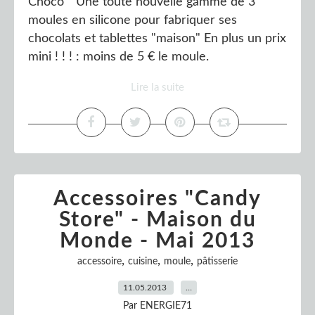
Choco " Une toute nouvelle gamme de 3
moules en silicone pour fabriquer ses
chocolats et tablettes "maison" En plus un prix
mini ! ! ! : moins de 5 € le moule.
Lire la suite
Accessoires "Candy
Store" - Maison du
Monde - Mai 2013
,
,
,
accessoire
cuisine
moule
pâtisserie
11.05.2013
…
Par ENERGIE71