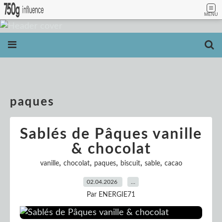
MENU
paques
Sablés de Pâques vanille
& chocolat
,
,
,
,
,
vanille
chocolat
paques
biscuit
sable
cacao
02.04.2026
…
Par ENERGIE71