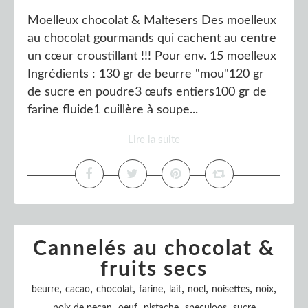
Moelleux chocolat & Maltesers Des moelleux
au chocolat gourmands qui cachent au centre
un cœur croustillant !!! Pour env. 15 moelleux
Ingrédients : 130 gr de beurre "mou"120 gr
de sucre en poudre3 œufs entiers100 gr de
farine fluide1 cuillère à soupe...
Lire la suite
Cannelés au chocolat &
fruits secs
,
,
,
,
,
,
,
,
beurre
cacao
chocolat
farine
lait
noel
noisettes
noix
,
,
,
,