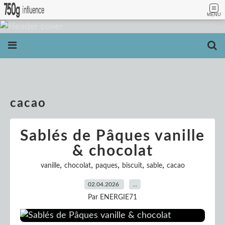
MENU
cacao
Sablés de Pâques vanille
& chocolat
,
,
,
,
,
vanille
chocolat
paques
biscuit
sable
cacao
02.04.2026
…
Par ENERGIE71