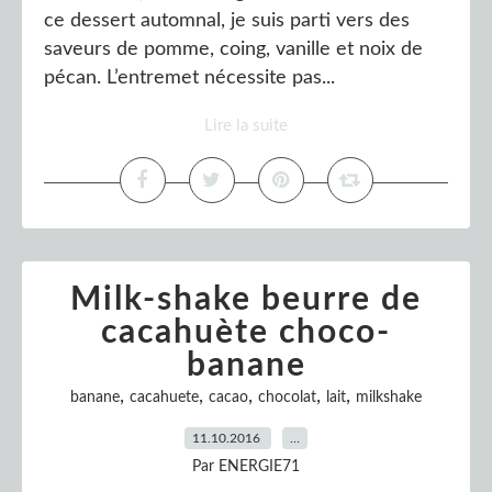
ce dessert automnal, je suis parti vers des
saveurs de pomme, coing, vanille et noix de
pécan. L’entremet nécessite pas...
Lire la suite
Milk-shake beurre de
cacahuète choco-
banane
,
,
,
,
,
banane
cacahuete
cacao
chocolat
lait
milkshake
11.10.2016
…
Par ENERGIE71