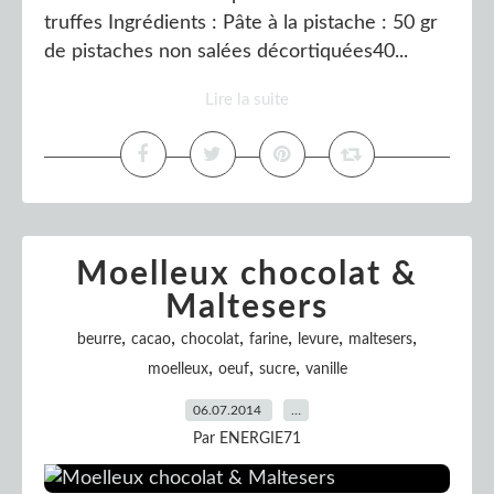
truffes Ingrédients : Pâte à la pistache : 50 gr
de pistaches non salées décortiquées40...
Lire la suite
Moelleux chocolat &
Maltesers
,
,
,
,
,
,
beurre
cacao
chocolat
farine
levure
maltesers
,
,
,
moelleux
oeuf
sucre
vanille
06.07.2014
…
Par ENERGIE71