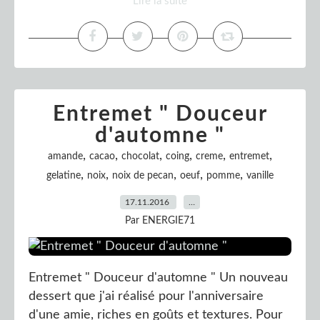
Lire la suite
Entremet " Douceur
d'automne "
,
,
,
,
,
,
amande
cacao
chocolat
coing
creme
entremet
,
,
,
,
,
gelatine
noix
noix de pecan
oeuf
pomme
vanille
17.11.2016
…
Par ENERGIE71
Entremet " Douceur d'automne " Un nouveau
dessert que j'ai réalisé pour l'anniversaire
d'une amie, riches en goûts et textures. Pour