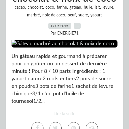
,
,
,
,
,
,
,
,
cacao
chocolat
coco
farine
gateau
huile
lait
levure
,
,
,
,
marbré
noix de coco
oeuf
sucre
yaourt
17.05.2015
…
Par ENERGIE71
Un gâteau rapide et gourmand à préparer
pour un goûter ou un dessert de dernière
minute ! Pour 8 / 10 parts Ingrédients : 1
yaourt nature2 œufs entiers2 pots de sucre
en poudre3 pots de farine1 sachet de levure
chimique3/4 d'un pot d'huile de
tournesol1/2...
Lire la suite