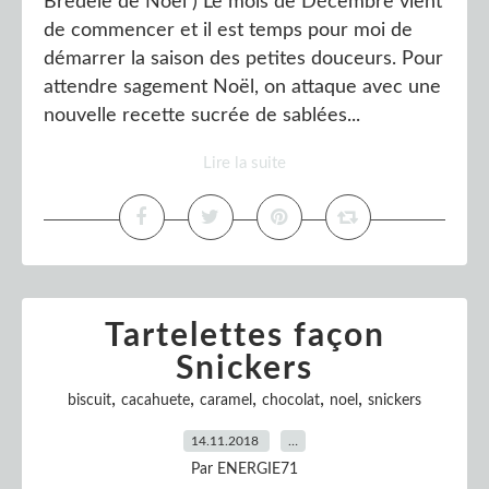
Bredele de Noël ) Le mois de Décembre vient
de commencer et il est temps pour moi de
démarrer la saison des petites douceurs. Pour
attendre sagement Noël, on attaque avec une
nouvelle recette sucrée de sablées...
Lire la suite
Tartelettes façon
Snickers
,
,
,
,
,
biscuit
cacahuete
caramel
chocolat
noel
snickers
14.11.2018
…
Par ENERGIE71