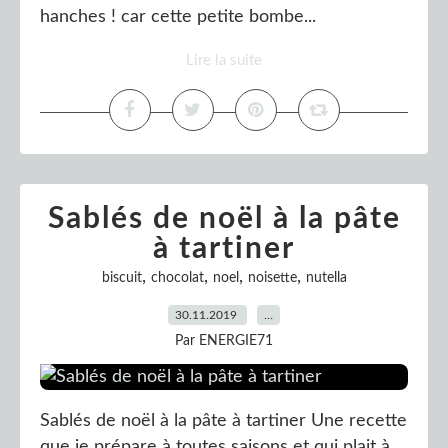
hanches ! car cette petite bombe...
Lire la suite
Sablés de noël à la pâte
à tartiner
,
,
,
,
biscuit
chocolat
noel
noisette
nutella
30.11.2019
…
Par ENERGIE71
Sablés de noël à la pâte à tartiner Une recette
que je prépare à toutes saisons et qui plait à