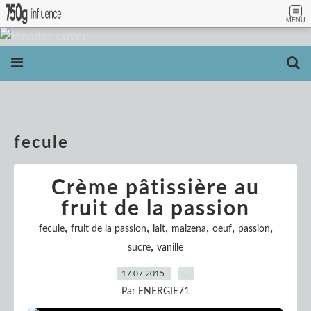
MENU
fecule
Crème pâtissière au
fruit de la passion
,
,
,
,
,
,
fecule
fruit de la passion
lait
maizena
oeuf
passion
,
sucre
vanille
17.07.2015
…
Par ENERGIE71