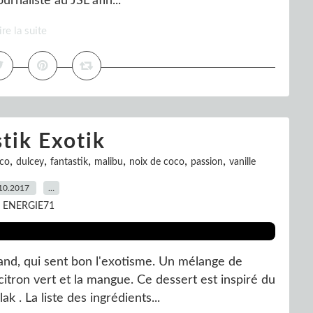
rnaliste au JSL afin...
ire la suite
tik Exotik
,
,
,
,
,
,
co
dulcey
fantastik
malibu
noix de coco
passion
vanille
10.2017
…
r ENERGIE71
and, qui sent bon l'exotisme. Un mélange de
 citron vert et la mangue. Ce dessert est inspiré du
 . La liste des ingrédients...