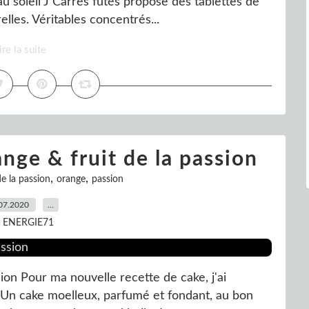
eau soleil J Carrés futés propose des tablettes de
elles. Véritables concentrés...
ire la suite
nge & fruit de la passion
,
,
de la passion
orange
passion
07.2020
…
r ENERGIE71
ion Pour ma nouvelle recette de cake, j'ai
 Un cake moelleux, parfumé et fondant, au bon