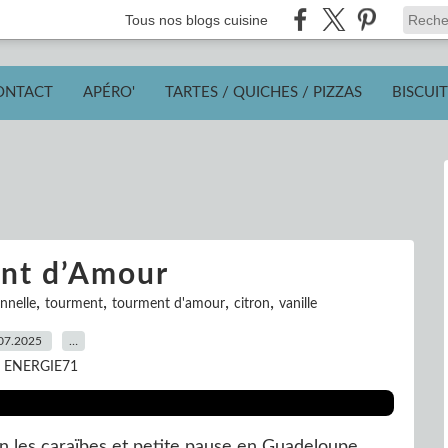
Tous nos blogs cuisine
ONTACT
APÉRO'
TARTES / QUICHES / PIZZAS
BISCUIT
nt d’Amour
,
,
,
,
nnelle
tourment
tourment d'amour
citron
vanille
07.2025
…
r ENERGIE71
 les caraïbes et petite pause en Guadeloupe.