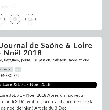
ire la suite
 Journal de Saône & Loire
- Noël 2018
,
,
,
,
,
,
ne
instagram
journal
jsl
passion
patisserie
saone et loire
03.2019
…
r ENERGIE71
Loire JSL 71 - Noël 2018 Après un nouveau
u lundi 3 Décembre, j'ai eu la chance de faire la
e noël dernier ! Article du 3 Dec....