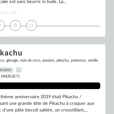
ake est sans beurre ni huile. La...
ire la suite
ikachu
,
,
,
,
,
,
oco
glacage
noix de coco
passion
pikachu
pokemon
vanille
05.2019
…
r ENERGIE71
 thème anniversaire 2019 était Pikachu /
alisant une grande tête de Pikachu à croquer aux
d'une pâte biscuit sablée, un croustillant,...