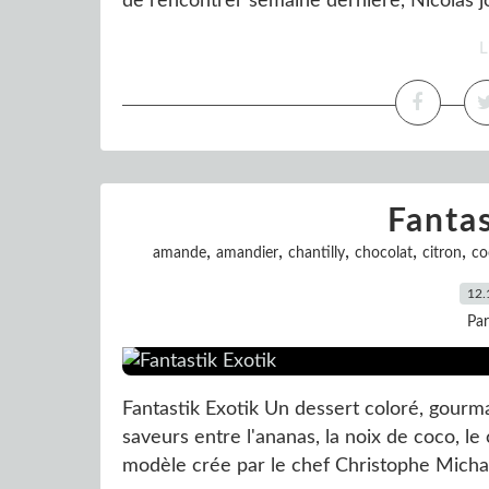
de rencontrer semaine dernière, Nicolas jou
L
Fantas
,
,
,
,
,
amande
amandier
chantilly
chocolat
citron
co
12.
Pa
Fantastik Exotik Un dessert coloré, gourm
saveurs entre l'ananas, la noix de coco, le
modèle crée par le chef Christophe Michalak