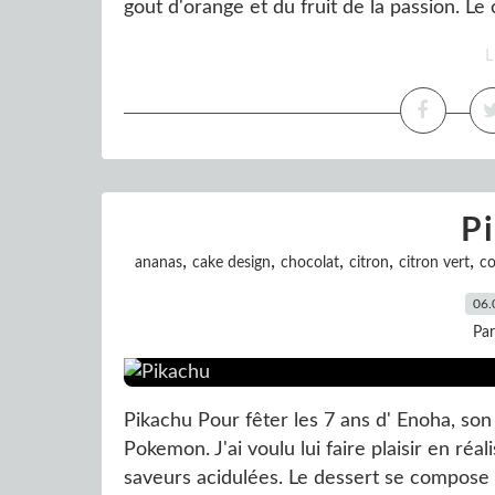
gout d'orange et du fruit de la passion. Le c
L
P
,
,
,
,
,
ananas
cake design
chocolat
citron
citron vert
c
06.
Pa
Pikachu Pour fêter les 7 ans d' Enoha, son
Pokemon. J'ai voulu lui faire plaisir en ré
saveurs acidulées. Le dessert se compose : 