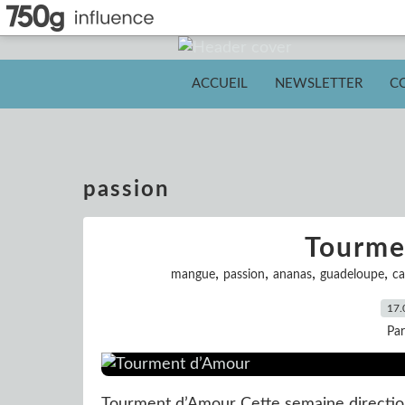
ACCUEIL
NEWSLETTER
C
passion
Tourme
,
,
,
,
mangue
passion
ananas
guadeloupe
ca
17.
Pa
Tourment d’Amour Cette semaine direction