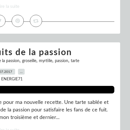
ire la suite
its de la passion
,
,
,
,
e la passion
groseille
myrtille
passion
tarte
07.2017
…
r ENERGIE71
me pour ma nouvelle recette. Une tarte sablée et
 la passion pour satisfaire les fans de ce fuit.
mon troisième et dernier...