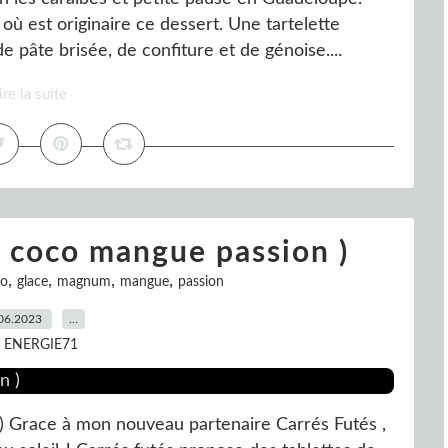
 où est originaire ce dessert. Une tartelette
pâte brisée, de confiture et de génoise....
ire la suite
 coco mangue passion )
,
,
,
,
o
glace
magnum
mangue
passion
06.2023
…
r ENERGIE71
 Grace à mon nouveau partenaire Carrés Futés ,