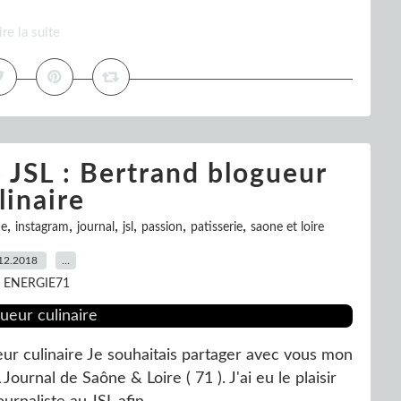
ire la suite
 JSL : Bertrand blogueur
linaire
,
,
,
,
,
,
ne
instagram
journal
jsl
passion
patisserie
saone et loire
12.2018
…
r ENERGIE71
ur culinaire Je souhaitais partager avec vous mon
Journal de Saône & Loire ( 71 ). J'ai eu le plaisir