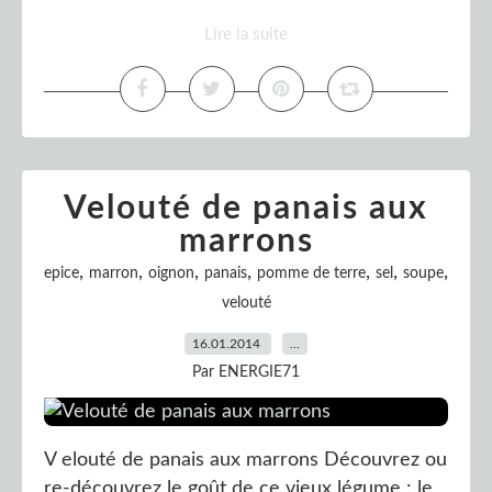
Lire la suite
Velouté de panais aux
marrons
,
,
,
,
,
,
,
epice
marron
oignon
panais
pomme de terre
sel
soupe
velouté
16.01.2014
…
Par ENERGIE71
V elouté de panais aux marrons Découvrez ou
re-découvrez le goût de ce vieux légume : le