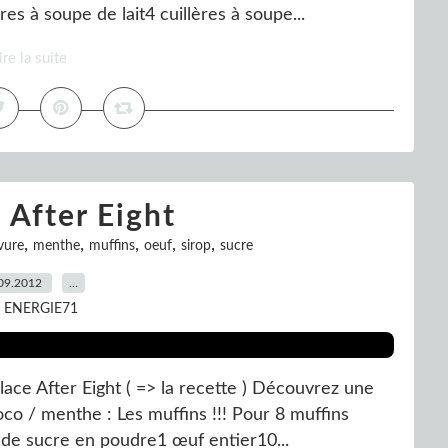
es à soupe de lait4 cuillères à soupe...
ire la suite
 After Eight
,
,
,
,
,
vure
menthe
muffins
oeuf
sirop
sucre
09.2012
…
r ENERGIE71
Glace After Eight ( => la recette ) Découvrez une
co / menthe : Les muffins !!! Pour 8 muffins
r de sucre en poudre1 œuf entier10...