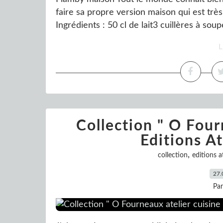
faire sa propre version maison qui est trè
Ingrédients : 50 cl de lait3 cuillères à sou
L
Collection " O Fourn
Editions At
,
collection
editions a
27.
Pa