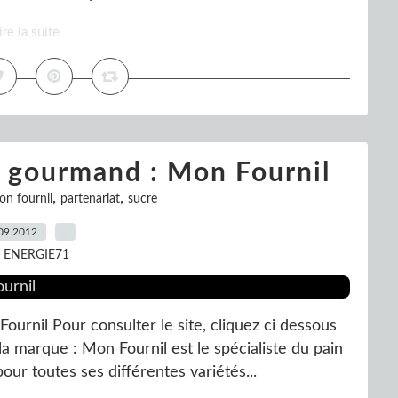
ire la suite
 gourmand : Mon Fournil
,
,
on fournil
partenariat
sucre
09.2012
…
r ENERGIE71
rnil Pour consulter le site, cliquez ci dessous
la marque : Mon Fournil est le spécialiste du pain
ur toutes ses différentes variétés...