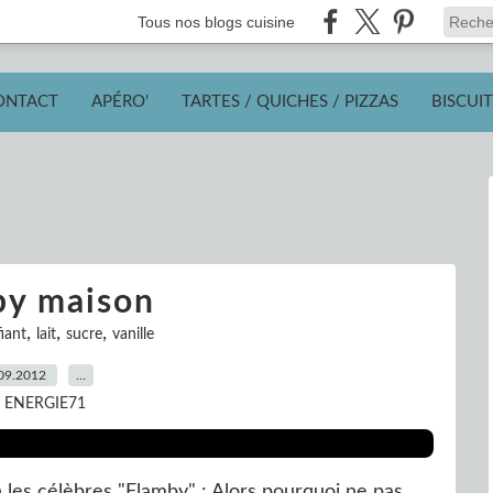
Tous nos blogs cuisine
ONTACT
APÉRO'
TARTES / QUICHES / PIZZAS
BISCUIT
by maison
,
,
,
fiant
lait
sucre
vanille
09.2012
…
r ENERGIE71
les célèbres "Flamby" : Alors pourquoi ne pas