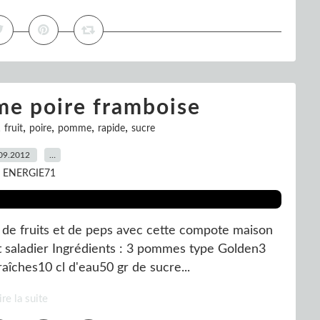
e poire framboise
,
,
,
,
,
fruit
poire
pomme
rapide
sucre
09.2012
…
r ENERGIE71
de fruits et de peps avec cette compote maison
tit saladier Ingrédients : 3 pommes type Golden3
aîches10 cl d'eau50 gr de sucre...
ire la suite