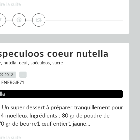
ire la suite
speculoos coeur nutella
,
,
,
,
e
nutella
oeuf
spéculoos
sucre
09.2012
…
r ENERGIE71
a Un super dessert à préparer tranquillement pour
ur 4 moelleux Ingrédients : 80 gr de poudre de
0 gr de beurre1 œuf entier1 jaune...
ire la suite