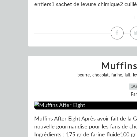
entiers1 sachet de levure chimique2 cuillèr
L
Muffins
,
,
,
,
beurre
chocolat
farine
lait
le
19.
Pa
Muffins After Eight Après avoir fait de la 
nouvelle gourmandise pour les fans de cho
Ingrédients : 175 gr de farine fluide100 g