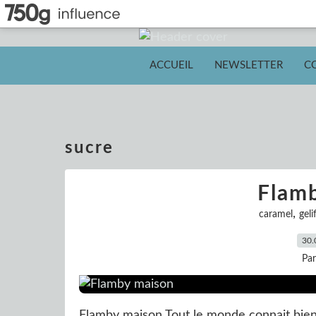
ACCUEIL
NEWSLETTER
C
sucre
Flam
,
caramel
geli
30.
Pa
Flamby maison Tout le monde connait bien 