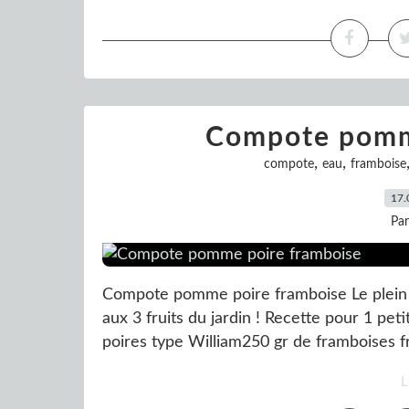
Compote pomm
,
,
compote
eau
framboise
17.
Pa
Compote pomme poire framboise Le plein 
aux 3 fruits du jardin ! Recette pour 1 pe
poires type William250 gr de framboises fr
L