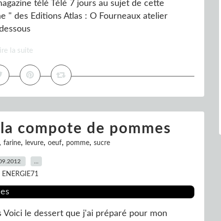
magazine télé Télé 7 jours au sujet de cette
ne " des Editions Atlas : O Fourneaux atelier
i-dessous
ire la suite
 la compote de pommes
,
,
,
,
,
farine
levure
oeuf
pomme
sucre
09.2012
…
r ENERGIE71
oici le dessert que j'ai préparé pour mon