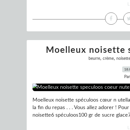
L
Moelleux noisette 
,
,
beurre
crème
noisett
18.
Pa
Moelleux noisette spéculoos cœur n utell
la fin du repas . . . Vous allez adorer ! Po
noisette6 spéculoos100 gr de sucre glace7
L