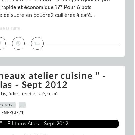
s rapide et économique ??? Pour 6 pots
pe de sucre en poudre2 cuillères à café...
ire la suite
eaux atelier cuisine " -
las - Sept 2012
,
,
,
,
tlas
fiches
recette
salé
sucré
09.2012
…
r ENERGIE71