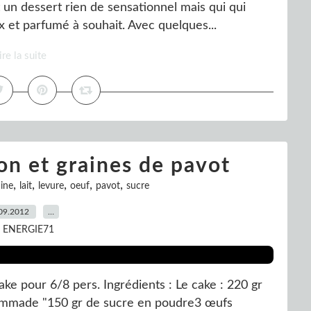
t un dessert rien de sensationnel mais qui qui
x et parfumé à souhait. Avec quelques...
ire la suite
on et graines de pavot
,
,
,
,
,
ine
lait
levure
oeuf
pavot
sucre
09.2012
…
r ENERGIE71
ake pour 6/8 pers. Ingrédients : Le cake : 220 gr
pommade "150 gr de sucre en poudre3 œufs