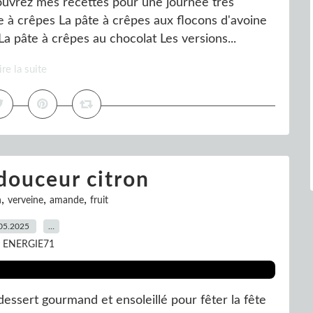
uvrez mes recettes pour une journée très
e à crêpes La pâte à crêpes aux flocons d'avoine
La pâte à crêpes au chocolat Les versions...
ire la suite
douceur citron
,
,
,
n
verveine
amande
fruit
05.2025
…
r ENERGIE71
ssert gourmand et ensoleillé pour fêter la fête