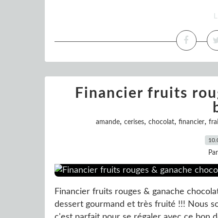
L
Financier fruits ro
,
,
,
,
amande
cerises
chocolat
financier
fra
10.
Pa
Financier fruits rouges & ganache chocola
dessert gourmand et très fruité !!! Nous s
c'est parfait pour se régaler avec ce bon de