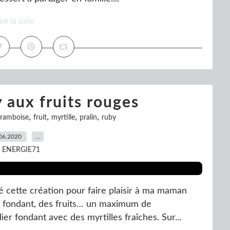
ire la suite
 aux fruits rouges
,
,
,
,
framboise
fruit
myrtille
pralin
ruby
06.2020
…
r ENERGIE71
sé cette création pour faire plaisir à ma maman
u fondant, des fruits… un maximum de
er fondant avec des myrtilles fraîches. Sur...