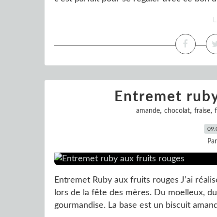
L
Entremet ruby
,
,
,
amande
chocolat
fraise
09.
Pa
Entremet Ruby aux fruits rouges J’ai réali
lors de la fête des mères. Du moelleux, d
gourmandise. La base est un biscuit amandi