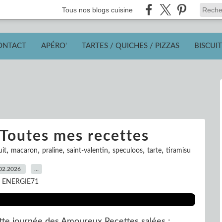
Tous nos blogs cuisine
ONTACT
APÉRO'
TARTES / QUICHES / PIZZAS
BISCUIT
 Toutes mes recettes
,
,
,
,
,
,
uit
macaron
praline
saint-valentin
speculoos
tarte
tiramisu
02.2026
…
r ENERGIE71
te journée des Amoureux Recettes salées :