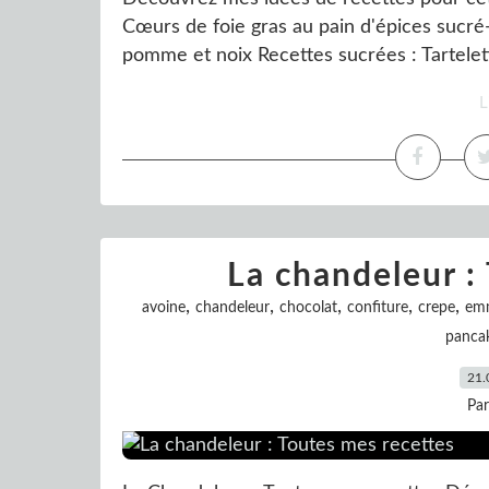
Cœurs de foie gras au pain d'épices sucré
pomme et noix Recettes sucrées : Tartelette
L
La chandeleur :
,
,
,
,
,
avoine
chandeleur
chocolat
confiture
crepe
em
panca
21.
Pa