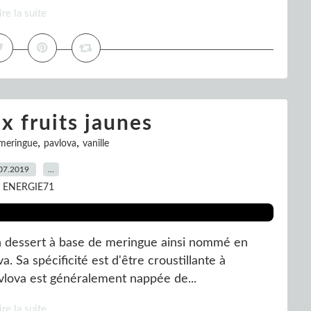
ire la suite
x fruits jaunes
,
,
meringue
pavlova
vanille
07.2019
…
r ENERGIE71
un dessert à base de meringue ainsi nommé en
. Sa spécificité est d'être croustillante à
pavlova est généralement nappée de...
ire la suite