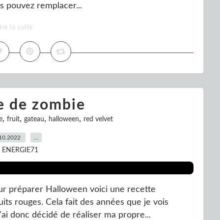
s pouvez remplacer...
ire la suite
e de zombie
,
,
,
,
e
fruit
gateau
halloween
red velvet
10.2022
…
r ENERGIE71
ur préparer Halloween voici une recette
ts rouges. Cela fait des années que je vois
. j'ai donc décidé de réaliser ma propre...