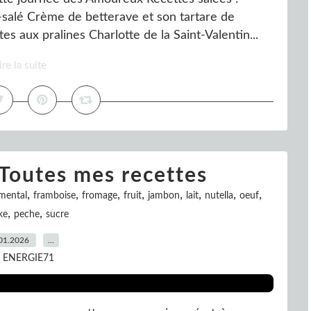
-salé Crème de betterave et son tartare de
s aux pralines Charlotte de la Saint-Valentin...
ire la suite
 Toutes mes recettes
,
,
,
,
,
,
,
,
mental
framboise
fromage
fruit
jambon
lait
nutella
oeuf
,
,
ke
peche
sucre
01.2026
…
r ENERGIE71