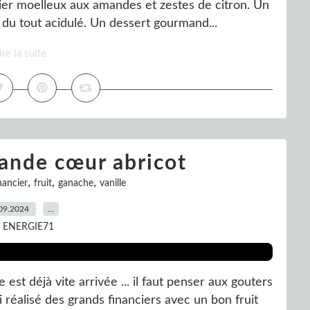
er moelleux aux amandes et zestes de citron. Un
du tout acidulé. Un dessert gourmand...
ire la suite
ande cœur abricot
,
,
,
nancier
fruit
ganache
vanille
09.2024
…
r ENERGIE71
st déjà vite arrivée ... il faut penser aux gouters
ai réalisé des grands financiers avec un bon fruit