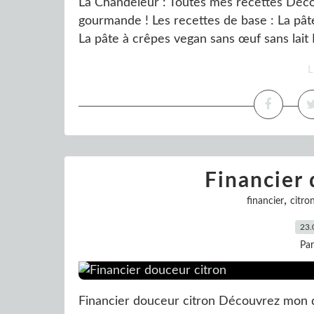
La Chandeleur : Toutes mes recettes Déco
gourmande ! Les recettes de base : La pât
La pâte à crêpes vegan sans œuf sans lait 
L
Financier 
,
financier
citro
23.
Pa
Financier douceur citron Découvrez mon de