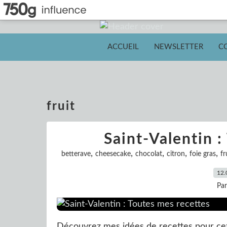
ACCUEIL
NEWSLETTER
C
fruit
Saint-Valentin :
,
,
,
,
,
betterave
cheesecake
chocolat
citron
foie gras
fr
12.
Pa
Découvrez mes idées de recettes pour cet