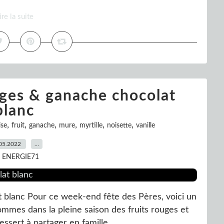
ire la suite
uges & ganache chocolat
blanc
,
,
,
,
,
,
ise
fruit
ganache
mure
myrtille
noisette
vanille
05.2022
…
r ENERGIE71
t blanc Pour ce week-end fête des Pères, voici un
ommes dans la pleine saison des fruits rouges et
ssert à partager en famille....