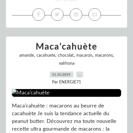
Maca’cahuète
,
,
,
,
,
amande
cacahuete
chocolat
macaron
macarons
valrhona
11.10.2019
…
Par ENERGIE71
Maca’cahuète : macarons au beurre de
cacahuète Je suis la tendance actuelle du
peanut butter. Découvrez ma toute nouvelle
recette ultra gourmande de macarons : la