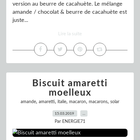
version au beurre de cacahuète. Le mélange
amande / chocolat & beurre de cacahuète est
juste...
Lire la suite
Biscuit amaretti
moelleux
,
,
,
,
,
amande
amaretti
italie
macaron
macarons
solar
15.03.2019
…
Par ENERGIE71