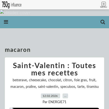
MENU
macaron
Saint-Valentin : Toutes
mes recettes
,
,
,
,
,
,
betterave
cheesecake
chocolat
citron
foie gras
fruit
,
,
,
,
,
macaron
praline
saint-valentin
speculoos
tarte
tiramisu
12.02.2026
…
Par ENERGIE71