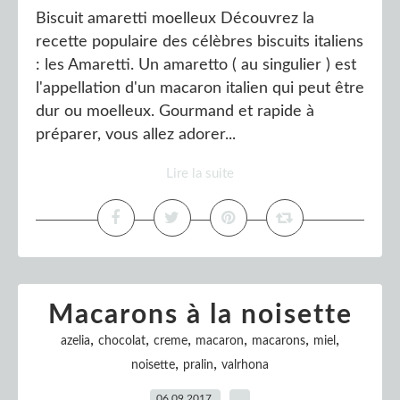
Biscuit amaretti moelleux Découvrez la
recette populaire des célèbres biscuits italiens
: les Amaretti. Un amaretto ( au singulier ) est
l'appellation d'un macaron italien qui peut être
dur ou moelleux. Gourmand et rapide à
préparer, vous allez adorer...
Lire la suite
Macarons à la noisette
,
,
,
,
,
,
azelia
chocolat
creme
macaron
macarons
miel
,
,
noisette
pralin
valrhona
06.09.2017
…