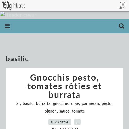
MENU
basilic
Gnocchis pesto,
tomates rôties et
burrata
,
,
,
,
,
,
,
ail
basilic
burratta
gnocchis
olive
parmesan
pesto
,
,
pignon
sauce
tomate
13.09.2024
…