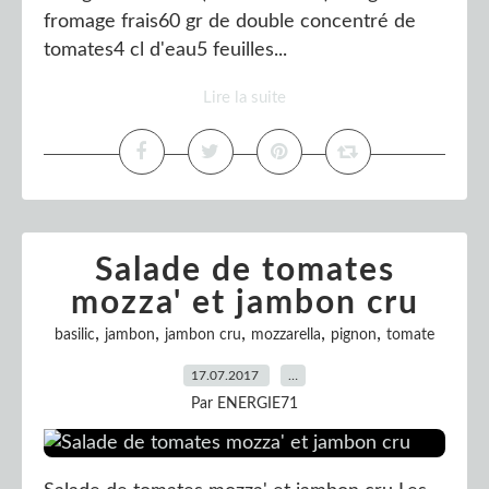
fromage frais60 gr de double concentré de
tomates4 cl d'eau5 feuilles...
Lire la suite
Salade de tomates
mozza' et jambon cru
,
,
,
,
,
basilic
jambon
jambon cru
mozzarella
pignon
tomate
17.07.2017
…
Par ENERGIE71