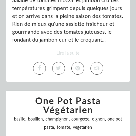
Salade de tomates mozza' et jambon cru Les
températures grimpent depuis quelques jours
et on arrive dans la pleine saison des tomates.
Rien de mieux qu'une assiette fraîcheur et
gourmande avec des tomates juteuses, le
fondant du jambon cur et le croquant...
Lire la suite
One Pot Pasta
Végétarien
,
,
,
,
,
basilic
bouillon
champignon
courgette
oignon
one pot
,
,
pasta
tomate
vegetarien