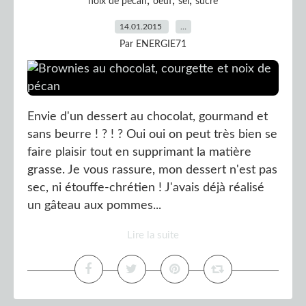
,
,
,
noix de pecan
oeuf
sel
sucre
14.01.2015
…
Par ENERGIE71
Envie d'un dessert au chocolat, gourmand et
sans beurre ! ? ! ? Oui oui on peut très bien se
faire plaisir tout en supprimant la matière
grasse. Je vous rassure, mon dessert n'est pas
sec, ni étouffe-chrétien ! J'avais déjà réalisé
un gâteau aux pommes...
Lire la suite