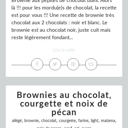
Brownie aux pépites de chocolat blanc Alors
là !!! pour les mordu(e)s de chocolat, la recette
est pour vous !!! Une recette de brownie très
chocolat aux 2 chocolats : noir et blanc. Le
brownie est au chocolat noir, juste cuit mais
reste légèrement fondant...
Lire la suite
Brownies au chocolat,
courgette et noix de
pécan
,
,
,
,
,
,
,
allégé
brownie
chocolat
courgette
farine
light
maizena