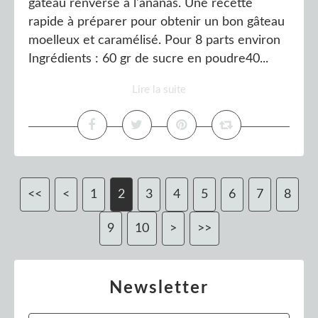
gâteau renversé à l'ananas. Une recette
rapide à préparer pour obtenir un bon gâteau
moelleux et caramélisé. Pour 8 parts environ
Ingrédients : 60 gr de sucre en poudre40...
Lire la suite
<<
<
1
2
3
4
5
6
7
8
9
10
20
30
>
>>
Newsletter