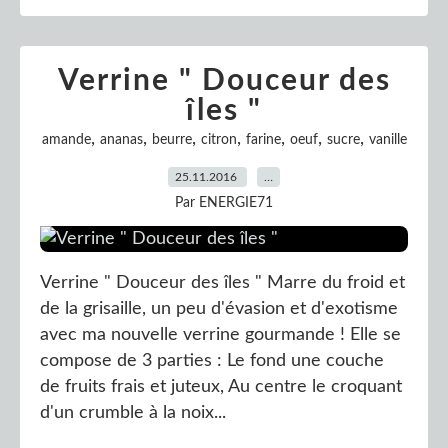
Verrine " Douceur des
îles "
,
,
,
,
,
,
,
amande
ananas
beurre
citron
farine
oeuf
sucre
vanille
25.11.2016
…
Par ENERGIE71
Verrine " Douceur des îles " Marre du froid et
de la grisaille, un peu d'évasion et d'exotisme
avec ma nouvelle verrine gourmande ! Elle se
compose de 3 parties : Le fond une couche
de fruits frais et juteux, Au centre le croquant
d'un crumble à la noix...