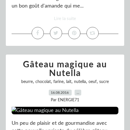
un bon goût d'amande qui me...
Lire la suite
Gâteau magique au
Nutella
,
,
,
,
,
,
beurre
chocolat
farine
lait
nutella
oeuf
sucre
16.08.2016
…
Par ENERGIE71
Un peu de plaisir et de gourmandise avec