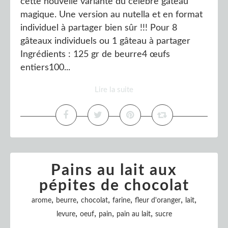
cette nouvelle variante du célèbre gâteau
magique. Une version au nutella et en format
individuel à partager bien sûr !!! Pour 8
gâteaux individuels ou 1 gâteau à partager
Ingrédients : 125 gr de beurre4 œufs
entiers100...
Lire la suite
Pains au lait aux
pépites de chocolat
,
,
,
,
,
,
arome
beurre
chocolat
farine
fleur d'oranger
lait
,
,
,
,
levure
oeuf
pain
pain au lait
sucre