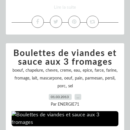
Lire la suite
Boulettes de viandes et
sauce aux 3 fromages
,
,
,
,
,
,
,
,
boeuf
chapelure
chevre
creme
eau
epice
farce
farine
,
,
,
,
,
,
,
fromage
lait
mascarpone
oeuf
pain
parmesan
persil
,
porc
sel
01.03.2013
…
Par ENERGIE71