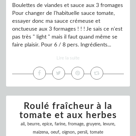
Boulettes de viandes et sauce aux 3 fromages
Pour changer de l'habituelle sauce tomate,
essayer donc ma sauce crémeuse et
onctueuse aux 3 formages ! ! ! Je sais ce n'est
pas très " light " mais il faut quand même se
faire plaisir. Pour 6 / 8 pers. Ingrédients...
Lire la suite
Roulé fraîcheur à la
tomate et aux herbes
,
,
,
,
,
,
,
ail
beurre
epice
farine
fromage
gruyere
levure
,
,
,
,
maizena
oeuf
oignon
persil
tomate