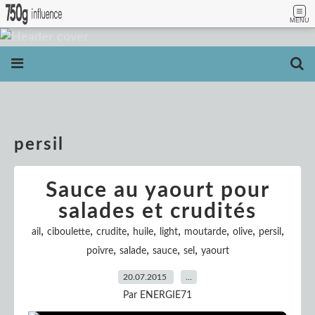
MENU
persil
Sauce au yaourt pour
salades et crudités
,
,
,
,
,
,
,
,
ail
ciboulette
crudite
huile
light
moutarde
olive
persil
,
,
,
,
poivre
salade
sauce
sel
yaourt
20.07.2015
…
Par ENERGIE71