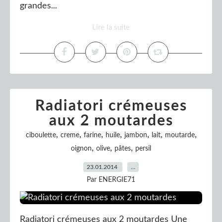
grandes...
Lire la suite
Radiatori crémeuses
aux 2 moutardes
,
,
,
,
,
,
,
ciboulette
creme
farine
huile
jambon
lait
moutarde
,
,
,
oignon
olive
pâtes
persil
23.01.2014
…
Par ENERGIE71
Radiatori crémeuses aux 2 moutardes Une