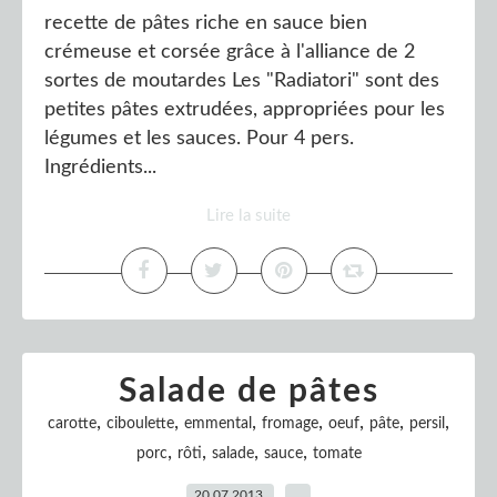
recette de pâtes riche en sauce bien
crémeuse et corsée grâce à l'alliance de 2
sortes de moutardes Les "Radiatori" sont des
petites pâtes extrudées, appropriées pour les
légumes et les sauces. Pour 4 pers.
Ingrédients...
Lire la suite
Salade de pâtes
,
,
,
,
,
,
,
carotte
ciboulette
emmental
fromage
oeuf
pâte
persil
,
,
,
,
porc
rôti
salade
sauce
tomate
20.07.2013
…