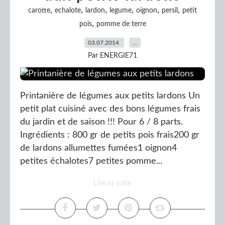
,
,
,
,
,
,
carotte
echalote
lardon
legume
oignon
persil
petit
,
pois
pomme de terre
03.07.2014
…
Par ENERGIE71
Printanière de légumes aux petits lardons Un
petit plat cuisiné avec des bons légumes frais
du jardin et de saison !!! Pour 6 / 8 parts.
Ingrédients : 800 gr de petits pois frais200 gr
de lardons allumettes fumées1 oignon4
petites échalotes7 petites pomme...
Lire la suite